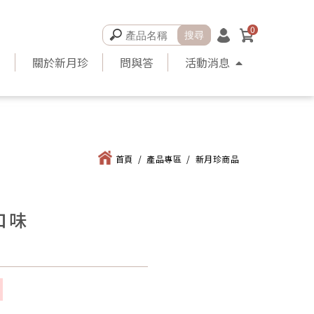
0
品
關於新月珍
問與答
活動消息
首頁
/
產品專區
/
新月珍商品
口味