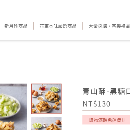
新月珍商品
花東本味嚴選商品
大量採購‧客製禮
青山酥-黑糖
NT$130
購物滿額免運費!!