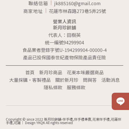
聯絡信箱
jk885160@gmail.com
商家地址
花蓮市林森路273巷5弄25號
營業人資訊
新月珍餅舖
代表人：田樹英
統一編號94299904
食品業者登錄字號U-194299904-00000-4
產品已投保國泰世紀產物保險產品責任險
首頁
新月珍商品
花東本味嚴選商品
大量採購‧客製禮品
關於新月珍
問與答
活動消息
隱私條款
服務條款
Copyright © since 2022 新月珍餅舖-伴手禮,伴手禮專賣,花東伴手禮,花蓮伴
手禮,花蓮｜ Design YKQK All rights reserved