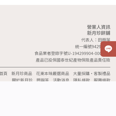
營業人資訊
新月珍餅舖
代表人：田樹英
統一編號94299904
食品業者登錄字號U-194299904-00000-4
產品已投保國泰世紀產物保險產品責任險
首頁
新月珍商品
花東本味嚴選商品
大量採購‧客製禮品
關於新月珍
問與答
活動消息
隱私條款
服務條款