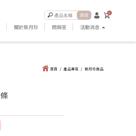
0
品
關於新月珍
問與答
活動消息
首頁
/
產品專區
/
新月珍商品
魚條