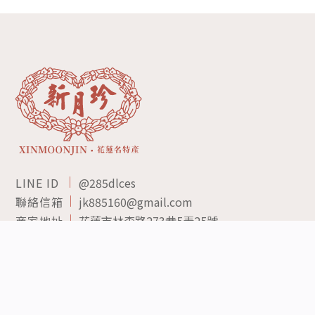
LINE ID
@285dlces
聯絡信箱
jk885160@gmail.com
商家地址
花蓮市林森路273巷5弄25號
Copyright © since 2022 新月珍餅舖-伴手禮,伴手禮專賣,花東伴手禮,花蓮伴手禮,花蓮｜ De