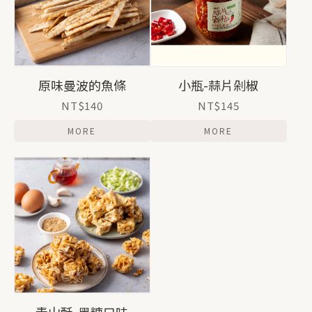
原味曼波的魚條
小瓶-蒜片剁椒
NT$140
NT$145
MORE
MORE
青山酥-黑糖口味