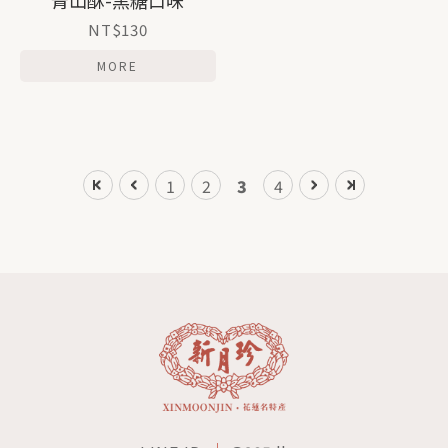
NT$130
MORE
1
2
3
4