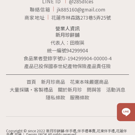
LINE ID
@285dlces
聯絡信箱
jk885160@gmail.com
商家地址
花蓮市林森路273巷5弄25號
營業人資訊
新月珍餅舖
代表人：田樹英
統一編號94299904
食品業者登錄字號U-194299904-00000-4
產品已投保國泰世紀產物保險產品責任險
首頁
新月珍商品
花東本味嚴選商品
大量採購‧客製禮品
關於新月珍
問與答
活動消息
隱私條款
服務條款
Copyright © since 2022 新月珍餅舖-伴手禮,伴手禮專賣,花東伴手禮,花蓮伴
手禮,花蓮｜ Design YKQK All rights reserved